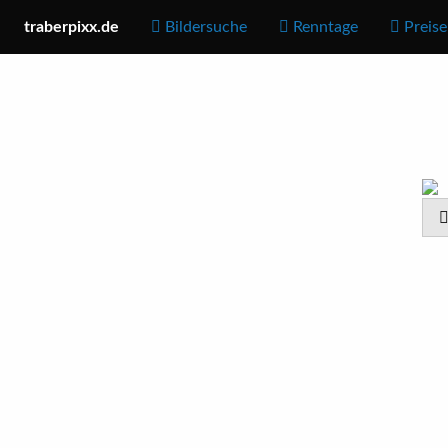
traberpixx.de
Bildersuche
Renntage
Preise