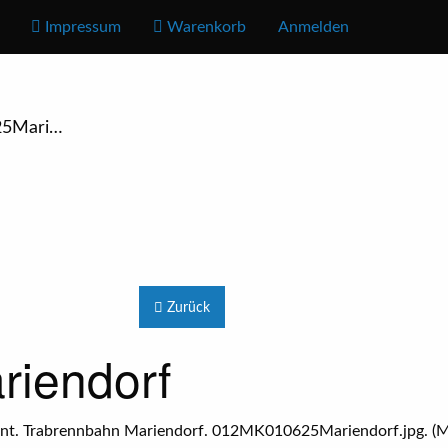
Impressum
Warenkorb
Anmelden
5Mari…
Zurück
iendorf
t. Trabrennbahn Mariendorf. 012MK010625Mariendorf.jpg. (Mahar