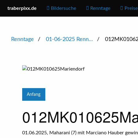
traberpixx.de
Bildersuche
Renntage
Preise
Renntage
01-06-2025 Renn…
012MK01062
Anfang
012MK010625Mar
01.06.2025, Maharani (7) mit Marciano Hauber gewinn